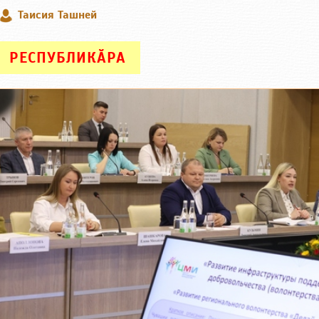
Таисия Ташней
РЕСПУБЛИКӐРА