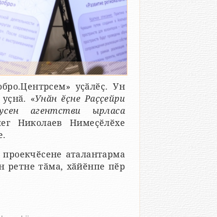
ро.Центрсем» уҫӑлӗҫ. Ун
уҫнӑ. «
Унӑн ӗҫне Раҫҫейри
усен агентстви ырласа
ег Николаев Нимеҫӗлӗхе
е.
 проекчӗсене аталантарма
н ретне тӑма, хӑйӗнпе пӗр