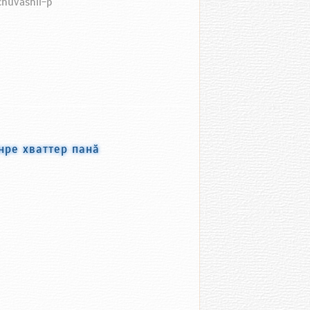
chuvashii-p
нре хваттер панӑ