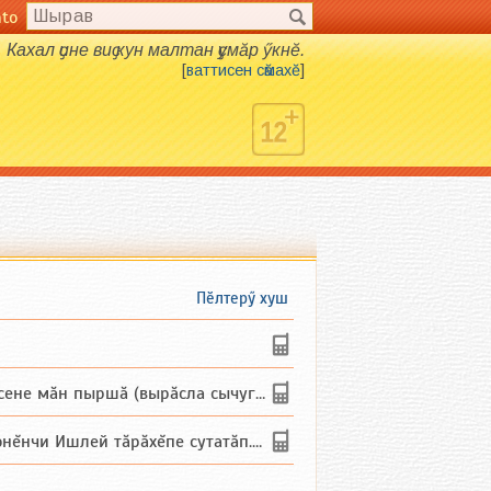
nto
Кахал ҫине виҫ кун малтан ҫумӑр ӳкнӗ.
[
ваттисен сӑмахӗ
]
Пӗлтерӳ хуш
не мăн пыршă (вырăсла сычуг) ...
и Ишлей тăрăхĕпе сутатăп. Ха...