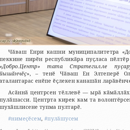
cap.ru сӑнӳкерчӗкӗ
Чӑваш Енри кашни муниципалитетра «Доб
пеккине пирӗн республикӑра пуҫласа пӗлтӗр 
«Добро.Центр» тата Стратегилле пуҫар
йышӑнчӗҫ
», – тенӗ Чӑваш Ен Элтеперӗ Ол
аталантарас енӗпе ӗҫлекен канашӑн ларӑвӗнч
Асӑннӑ центрсен тӗллевӗ — ырӑ кӑмӑллӑх
пулӑшасси. Центрта кирек кам та волонтёрсе
шухӑшлисене тупма пултарӗ.
#нимеҫӗсем
,
#пулӑшусем