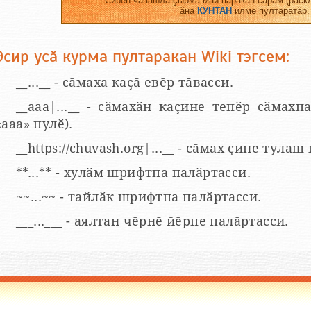
Сирӗн чӑвашла ҫырма май паракан сарӑм (раскл
ӑна
КУНТАН
илме пултаратӑр.
Эсир усӑ курма пултаракан Wiki тэгсем:
__...__ - сӑмаха каҫӑ евӗр тӑвасси.
__aaa|...__ - сӑмахӑн каҫине тепӗр сӑмахпа
«ааа» пулӗ).
__https://chuvash.org|...__ - сӑмах ҫине тулаш
**...** - хулӑм шрифтпа палӑртасси.
~~...~~ - тайлӑк шрифтпа палӑртасси.
___...___ - аялтан чӗрнӗ йӗрпе палӑртасси.