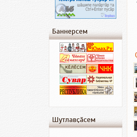
Баннерсем
Шутлавҫӑсем