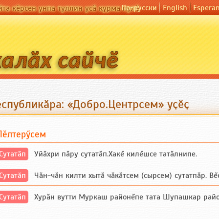
По-русски
English
Espera
йта кӗрсен унпа туллин усӑ курма пулӗ
еспубликӑра: «Добро.Центрсем» уҫӗҫ
Пӗлтерӳсем
Сутатӑп
Уйăхри пăру сутатăп.Хакĕ килĕшсе татăлнипе.
Сутатӑп
Чăн-чăн килти хытă чăкăтсем (сырсем) сутатпăр. Вĕсе
Сутатӑп
Хурăн вутти Муркаш районĕпе тата Шупашкар районĕнч