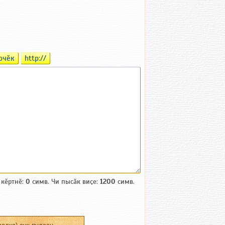
рчӗк
http://
 кӗртнӗ:
0
симв. Чи пысӑк виҫе:
1200
симв.