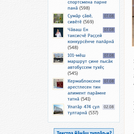
спортсмена парне
панӑ
(598)
Ҫумӑр ҫӑвӗ,
07.08
сивӗтӗ
(569)
Чӑваш Ен
07.08
таксисчӗ Раҫҫей
конкурсӗнче палӑрнӑ
(548)
101-мӗш
07.08
маршрут ҫине пысӑк
автобуссем тухӗҫ
(545)
Кермаблоксене
07.08
арестлесен тин
алимент парӑмне
татнӑ
(541)
Улатӑр 474 ҫул
02.08
тултарнӑ
(537)