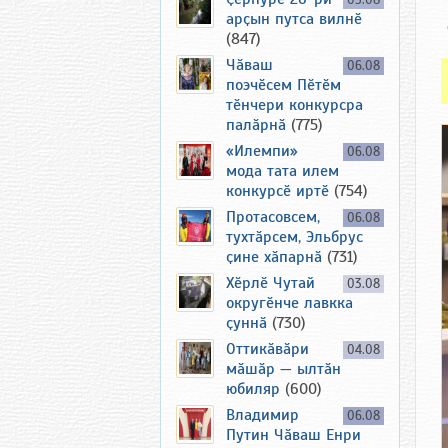
05.08
арҫын путса вилнӗ
(847)
Чӑваш
06.08
поэчӗсем Пӗтӗм
тӗнчери конкурсра
палӑрнӑ
(775)
«Илемпи»
06.08
мода тата илем
конкурсӗ иртӗ
(754)
Протасовсем,
06.08
тухтӑрсем, Эльбрус
ҫине хӑпарнӑ
(731)
Хӗрлӗ Чутай
03.08
округӗнче лавкка
ҫуннӑ
(730)
Оттикӑвӑри
04.08
мӑшӑр — ылтӑн
юбиляр
(600)
Владимир
06.08
Путин Чӑваш Енри