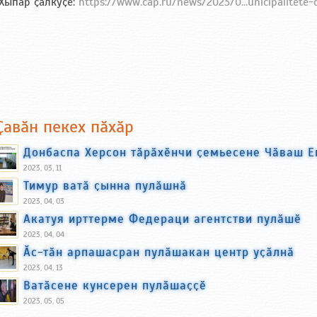
Хыпар ҫӑлкуҫӗ:
https://www.cap.ru/news/2023/0...unicipalitete-
Ҫавӑн пекех пӑхӑр
Донбаспа Херсон тӑрӑхӗнчи ҫемьесене Чӑваш Е
2023, 03, 11
Тимур ватӑ ҫынна пулӑшнӑ
2023, 04, 03
Акатуя ирттерме Федераци агентстви пулӑшӗ
2023, 04, 04
Ӑс-тӑн арпашасран пулӑшакан центр уҫӑлнӑ
2023, 04, 13
Ватӑсене кунсерен пулӑшаҫҫӗ
2023, 05, 05