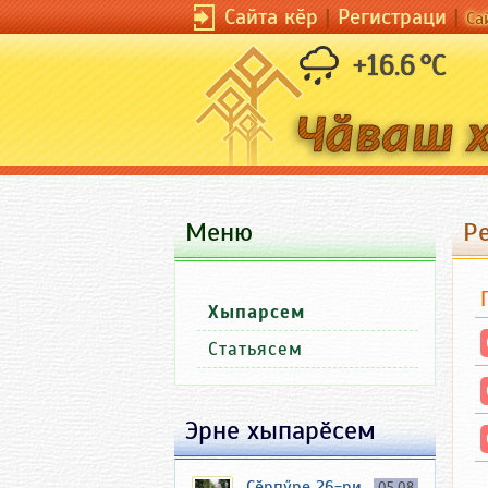
Сайта кӗр
|
Регистраци
|
Са
+16.6 °C
Меню
Р
Хыпарсем
Статьясем
Эрне хыпарӗсем
Ҫӗрпӳре 26-ри