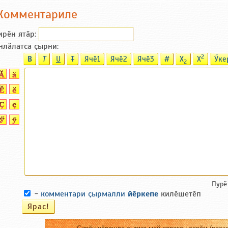
Комментариле
ирӗн ятӑp:
нлӑлатса ҫырни:
2
B
T
U
T
Ячӗ1
Ячӗ2
Ячӗ3
#
X
X
Ӳке
2
Пурӗ
-
комментари ҫырмалли
йӗркепе
килӗшетӗп