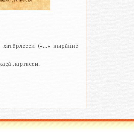
адка) ҫук пулсан
 хатӗрлесси («...» вырӑнне
 каҫӑ лартасси.