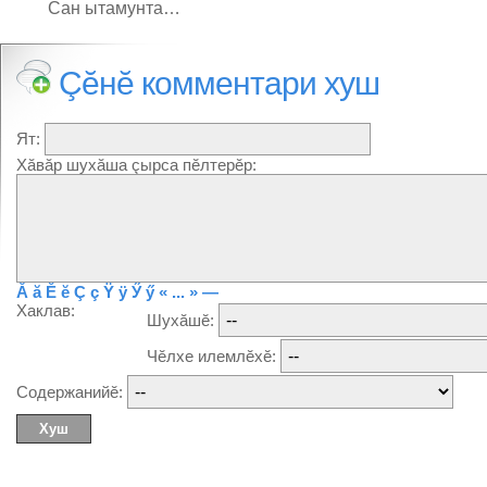
Сан ытамунта…
Çĕнĕ комментари хуш
Ят:
Хăвăр шухăша çырса пĕлтерĕр:
Ă
ă
Ĕ
ĕ
Ç
ç
Ÿ
ÿ
Ӳ
ӳ
« ... »
—
Хаклав:
Шухăшĕ:
Чĕлхе илемлĕхĕ:
Содержанийĕ: