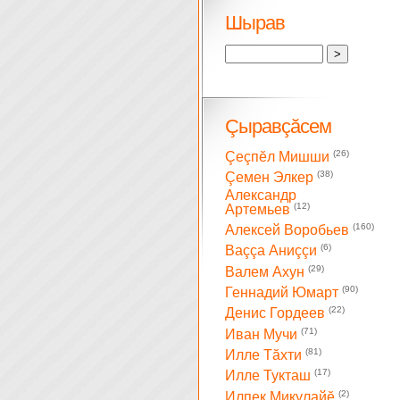
Шырав
Çыравçăсем
(26)
Çеçпĕл Мишши
(38)
Çемен Элкер
Александр
(12)
Артемьев
(160)
Алексей Воробьев
(6)
Ваççа Аниççи
(29)
Валем Ахун
(90)
Геннадий Юмарт
(22)
Денис Гордеев
(71)
Иван Мучи
(81)
Илле Тăхти
(17)
Илле Тукташ
(2)
Илпек Микулайĕ