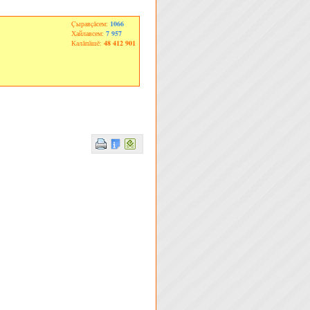
Çыравçăсем:
1066
Хайлавсем:
7 957
Калăпăшĕ:
48 412 901