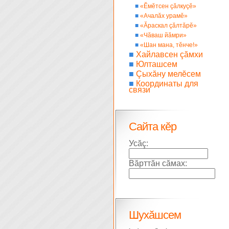
■
«Ĕмĕтсен çăлкуçĕ»
■
«Ачалăх урамĕ»
■
«Ăраскал çăлтăрĕ»
■
«Чăваш йăмри»
■
«Шан мана, тĕнче!»
■
Хайлавсен çăмхи
■
Юлташсем
■
Çыхăну мелĕсем
■
Координаты для
связи
Сайта кĕр
Усăç:
Вăрттăн сăмах:
Шухăшсем