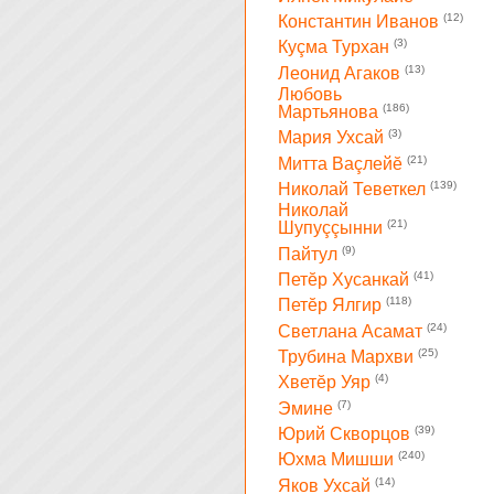
(12)
Константин Иванов
(3)
Куçма Турхан
(13)
Леонид Агаков
Любовь
(186)
Мартьянова
(3)
Мария Ухсай
(21)
Митта Ваçлейĕ
(139)
Николай Теветкел
Николай
(21)
Шупуççынни
(9)
Пайтул
(41)
Петĕр Хусанкай
(118)
Петĕр Ялгир
(24)
Светлана Асамат
(25)
Трубина Мархви
(4)
Хветĕр Уяр
(7)
Эмине
(39)
Юрий Скворцов
(240)
Юхма Мишши
(14)
Яков Ухсай