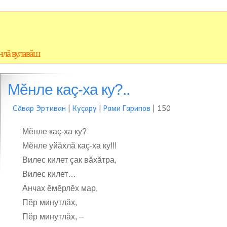
нлă вулавăш
Мĕнле каç-ха ку?..
Сăвар Эртиван
|
Куçару
|
Рами Гарипов
| 150
Мĕнле каç-ха ку?
Мĕнле уйăхлă каç-ха ку!!!
Вилес килет çак вăхăтра,
Вилес килет…
Анчах ĕмĕрлĕх мар,
Пĕр минутлăх,
Пĕр минутлăх, –