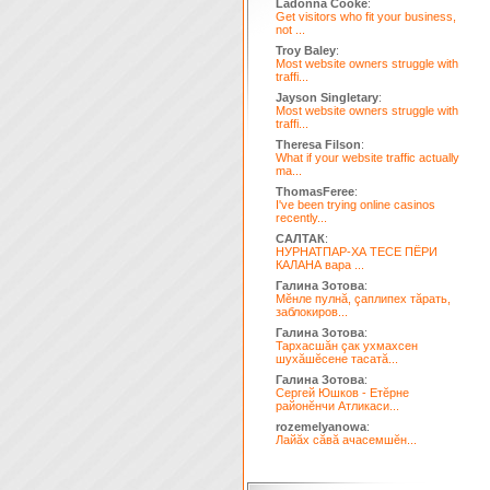
Ladonna Cooke
:
Get visitors who fit your business,
not ...
Troy Baley
:
Most website owners struggle with
traffi...
Jayson Singletary
:
Most website owners struggle with
traffi...
Theresa Filson
:
What if your website traffic actually
ma...
ThomasFeree
:
I've been trying online casinos
recently...
САЛТАК
:
НУРНАТПАР-ХА ТЕСЕ ПЁРИ
КАЛАНА вара ...
Галина Зотова
:
Мĕнле пулнă, çаплипех тăрать,
заблокиров...
Галина Зотова
:
Тархасшăн çак ухмахсен
шухăшĕсене тасатă...
Галина Зотова
:
Сергей Юшков - Етĕрне
районĕнчи Атликаси...
rozemelyanowa
:
Лайăх сăвă ачасемшĕн...