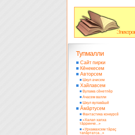
Электро
Тупмалли
■
Сайт пирки
■
Кĕнекесем
■
Авторсем
■
Шкул ачисем
■
Хайлавсем
■
Вулама сĕнетпĕр
■
Ачасем валли
■
Шкул вулавăшĕ
■
Ăмăртусем
■
Фантастика конкурсĕ
■
«Халап хапха
тăрринче...»
■
«Урхамахсем тăраç
тапăртатса...»