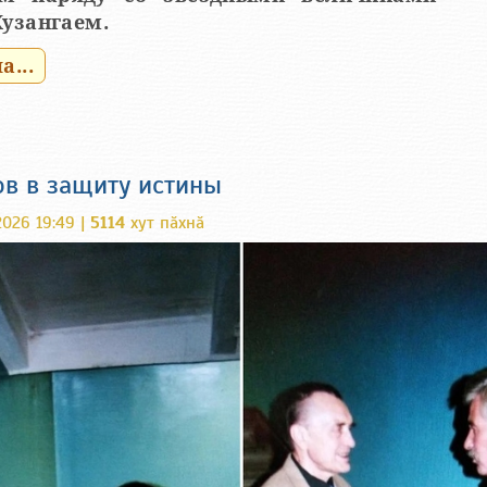
Хузангаем.
...
ов в защиту истины
026 19:49 |
5114
хут пӑхнӑ