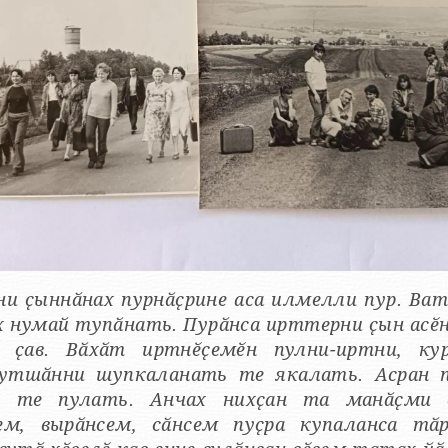
и ҫыннӑнах пурнӑҫрине аса илмелли пур. Ват
 нумай тупӑнать. Пурӑнса ирттерни ҫын асӗн
 ҫав. Вӑхӑт иртнӗҫемӗн пулни-иртни, кур
хутшӑнни шупкаланать те якалать. Асран 
и те пулать. Анчах нихҫан та манӑҫми 
ем, вырӑнсем, сӑнсем пуҫра купаланса тӑ