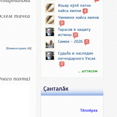
йӑлтӑртатма
Изьяр кӳлӗ патне
кайса килни
4
ӗклем тачка
Чикмене кайса килни
11
Тарасов в защиту
истины
17
Симек - 2026
3
[
Комментариле
(4)]
Судьба и наследие
легендарного Ухсая
17
... ыттисем
ародного поэта)
Ҫанталӑк
Тӗплӗрех