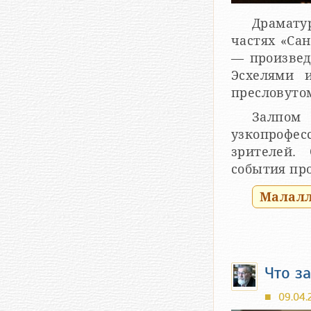
Драмату
частях «Са
— произвед
Эсхелями и 
пресловутом
Залпо
узкопрофесс
зрителей. О прош
события пр
Малалла
Что з
09.04.2
■