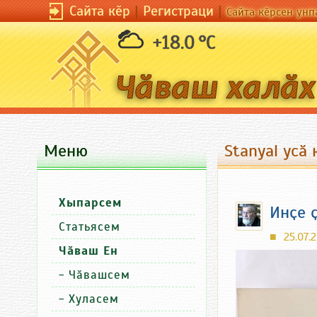
Сайта кӗр
|
Регистраци
|
Сайта кӗрсен унп
+18.0 °C
Меню
Stanyal усӑ
Хыпарсем
Инҫе 
Статьясем
25.07.2
■
Чӑваш Ен
-
Чӑвашсем
-
Хуласем