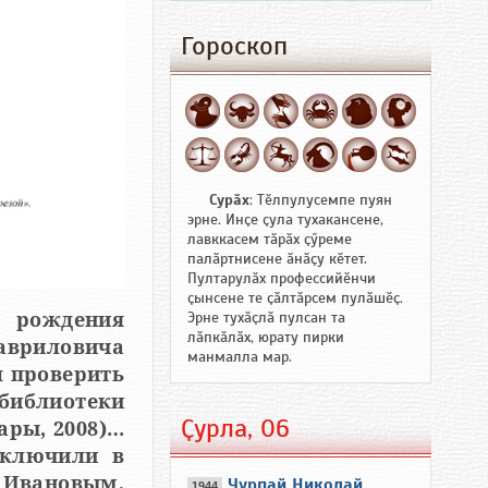
Гороскоп
Сурӑх
: Тӗлпулусемпе пуян
эрне. Инҫе ҫула тухакансене,
лавккасем тӑрӑх ҫӳреме
палӑртнисене ӑнӑҫу кӗтет.
Пултарулӑх профессийӗнчи
ҫынсене те ҫӑлтӑрсем пулӑшӗҫ.
Эрне тухӑҫлӑ пулсан та
я рождения
лӑпкӑлӑх, юрату пирки
манмалла мар.
Ҫурла, 06
ары, 2008)…
включили в
Чурпай Николай
1944