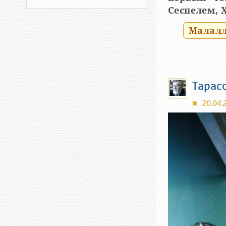
Сеспелем, 
Малалла
Тарас
20.04.2
■