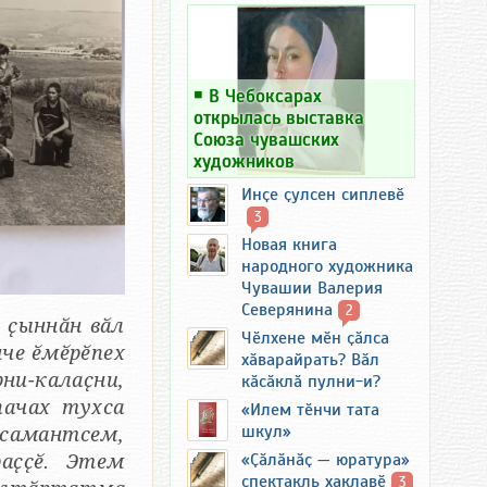
￭
В Чебоксарах
открылась выставка
Союза чувашских
художников
Инҫе ҫулсен сиплевӗ
3
Новая книга
народного художника
Чувашии Валерия
Северянина
2
 ҫыннӑн вӑл
Чӗлхене мӗн ҫӑлса
че ӗмӗрӗпех
хӑварайрать? Вӑл
ни-калаҫни,
кӑсӑклӑ пулни-и?
пачах тухса
«Илем тӗнчи тата
шкул»
самантсем,
«Ҫӑлӑнӑҫ — юратура»
раҫҫӗ. Этем
спектакль хаклавӗ
3