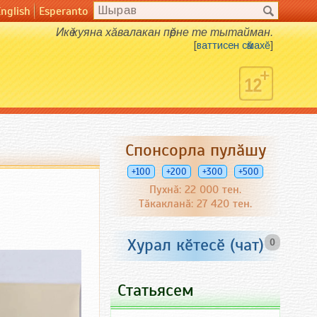
English
Esperanto
Икӗ куяна хӑвалакан пӗрне те тытайман.
[
ваттисен сӑмахӗ
]
Спонсорла пулӑшу
+100
+200
+300
+500
Пухнӑ: 22 000 тен.
Тӑкакланӑ: 27 420 тен.
Хурал кӗтесӗ (чат)
0
Статьясем