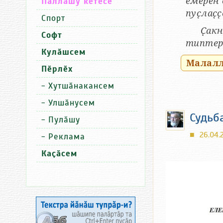
ӗмӗрӗн 
Паллашу кӗтесӗ
пуҫлаҫҫ
Спорт
Ҫакн
Софт
типтер 
Кулӑшсем
Малалла
Пӗрлӗх
-
Хутшӑнакансем
-
Улшӑнусем
Судьб
-
Пулӑшу
26.04.2
■
-
Реклама
Каҫӑсем