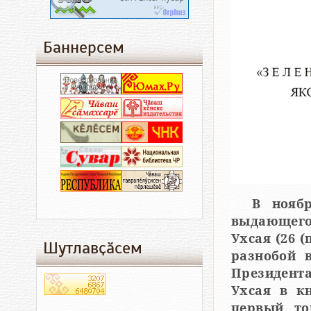
Баннерсем
В нояб
выдающегося чувашского российского поэта Яко
Ухсая (26 (по с
Шутлавҫӑсем
разнобой в дате рождения и взял 6 том из серии биб
Президента
Ухсая в кн
первый том наря