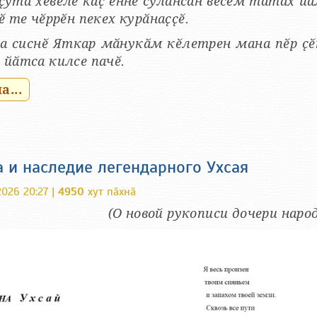
ҫутӑ хӗвелӗ каҫ енне сулӑнсан вӗсем татах 
ӗ те чӗррӗн пекех курӑнаҫҫӗ.
а сиснӗ Яткар мӑнукӑм кӗлетрен мана пӗр ҫ
йӑтса килсе пачӗ.
...
а и наследие легендарного Ухсая
026 20:27 |
4950
хут пӑхнӑ
(О новой рукописи дочери н