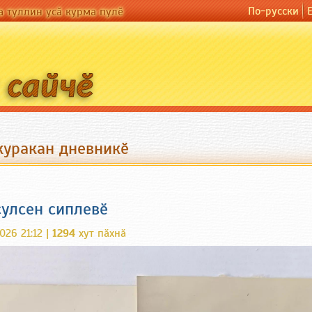
По-русски
а туллин усӑ курма пулӗ
 курaкан дневникӗ
ҫулсен сиплевӗ
026 21:12 |
1294
хут пӑхнӑ