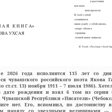
ре 2026 года исполнится 115 лет со дн
ва Гавриловича
т.ст. 13) ноября 1911 – 7 июля 1986). Хотел проверить
лиотеки
 Чувашской Республики «Писатели» (Чебокс
иге нет. Его, вспомнил, по достоинству 
ду со звездными величинами — Ивановым,