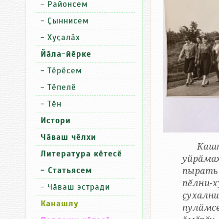
-
Районсем
-
Ҫыннисем
-
Хуҫалӑх
Йӑла-йӗрке
-
Тӗрӗсем
-
Тӗпелӗ
-
Тӗн
Истори
Чӑваш чӗлхи
Кашн
Литература кӗтесӗ
уйрӑмах
- Статьясем
пырать
пӗлни-
-
Чӑваш эстради
ҫухалн
Канашлу
пулӑмс