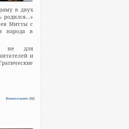
раму в двух
ь родился…»
лея Митты с
а в
а не для
 читателей и
[
Комментариле
(18)]