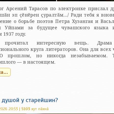
рг Арсений Тарасов по электронке прислал д
ншӑн эп ҫӗнӗрен ҫуралтӑм…/ Ради тебя я внов
ение о борьбе поэтов Петра Хузангая и Вась
Уйпами за будущее чувашского языка и народ
 1937 году.
м прочитал интересную вещь. Драм
ионального круга литераторов. Она для всех
лом, но никогда незабываемом. Трагические
ошлого — в настоящем.
...
а душой у старейшин?
026 20:53 |
5103
хут пӑхнӑ