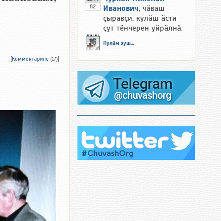
82
Иванович
, чӑваш
ҫыравҫи, кулӑш ӑсти
ҫут тӗнчерен уйрӑлнӑ.
Пулӑм хуш...
[
Комментариле
(17)]