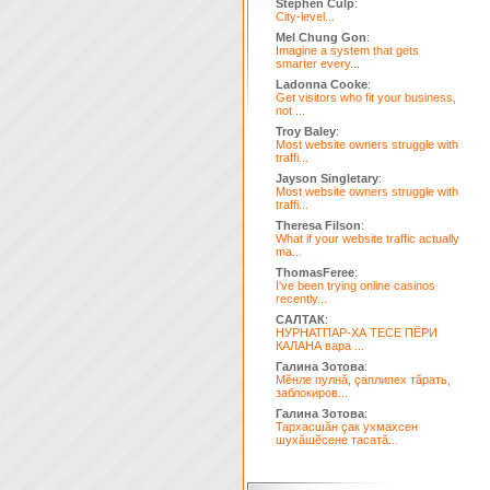
Stephen Culp
:
City-level...
Mel Chung Gon
:
Imagine a system that gets
smarter every...
Ladonna Cooke
:
Get visitors who fit your business,
not ...
Troy Baley
:
Most website owners struggle with
traffi...
Jayson Singletary
:
Most website owners struggle with
traffi...
Theresa Filson
:
What if your website traffic actually
ma...
ThomasFeree
:
I've been trying online casinos
recently...
САЛТАК
:
НУРНАТПАР-ХА ТЕСЕ ПЁРИ
КАЛАНА вара ...
Галина Зотова
:
Мĕнле пулнă, çаплипех тăрать,
заблокиров...
Галина Зотова
:
Тархасшăн çак ухмахсен
шухăшĕсене тасатă...