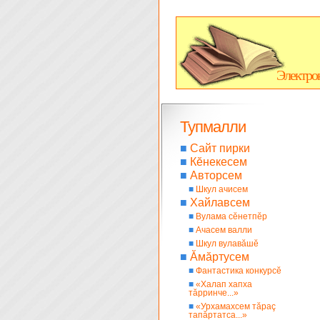
Электро
Тупмалли
■
Сайт пирки
■
Кĕнекесем
■
Авторсем
■
Шкул ачисем
■
Хайлавсем
■
Вулама сĕнетпĕр
■
Ачасем валли
■
Шкул вулавăшĕ
■
Ăмăртусем
■
Фантастика конкурсĕ
■
«Халап хапха
тăрринче...»
■
«Урхамахсем тăраç
тапăртатса...»