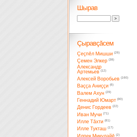
Шырав
Çыравçăсем
(26)
Çеçпĕл Мишши
(38)
Çемен Элкер
Александр
(12)
Артемьев
(160)
Алексей Воробьев
(6)
Ваççа Аниççи
(29)
Валем Ахун
(90)
Геннадий Юмарт
(22)
Денис Гордеев
(71)
Иван Мучи
(81)
Илле Тăхти
(17)
Илле Тукташ
(2)
Илпек Микулайĕ