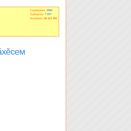
Çыравçăсем:
1066
Хайлавсем:
7 957
Калăпăшĕ:
48 412 901
ăхĕсем