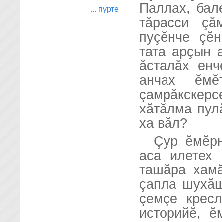
Паллах, бал
... пурте
тăрасси çă
пуçĕнче çĕ
тата арçын 
ăсталăх енч
анчах ĕмĕ
çамрăкскерс
хăтăлма пул
ха вăл?
Çур ĕмĕрн
аса илетех
ташăра хам
çапла шухăш
çемçе крес
историйĕ, ĕ