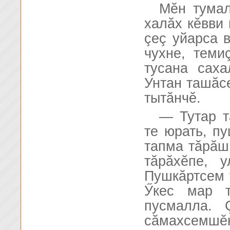
Мĕн тумал
халăх кĕвви 
çеç уйарса 
чухне, теми
тусана сах
Унтан ташăс
тытăнчĕ.
— Тутар т
те юрать, п
тапма тăрăш
тăрăхĕпе, 
Пушкăртсем т
Ӳкес мар т
пусмалла. 
сăмахсемшĕн 