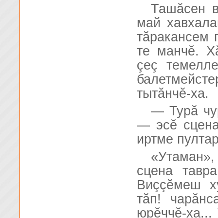
Ташăсен в
май хавхала
тăракансем 
те манчĕ. Х
çеç темелле
балетмейст
тытăнчĕ-ха.
— Турă чу
— эсĕ сцена
иртме пултар
«Утаман»
сцена тавра
Виççĕмеш х
тăп! чарăнс
юрĕччĕ-ха...