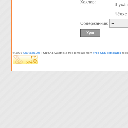
Хаклав:
Шухă
Чĕлхе
Содержанийĕ:
© 2008
Chuvash.Org
|
Clear & Crisp
is a free template from
Free CSS Templates
rele