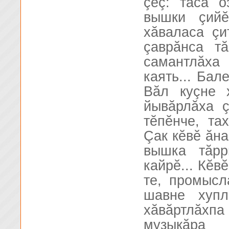
çеç: таса 
вышки çийĕ
хăваласа çи
çаврăнса тă
самантлăха
каять... Бал
Вăл куçне 
йывăрлăха ç
тĕпĕнче, та
Çак кĕвĕ ăна
вышка тăрр
кайрĕ... Кĕв
те, промысл
шавне хупл
хăвăртлăхпа
музыкăра 