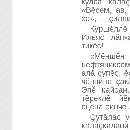
кулса кала
«Вĕсем, ав,
ха», — çилли
Кӳршĕллĕ 
Ильяс лăпк
тикĕс!
«Мĕншĕн
нефтяниксем
алă çупĕç, ĕ
чăннипе çакă
Эпĕ кайсан
тĕреклĕ йĕ
сцена çинче 
Çутăлас 
калаçкалан