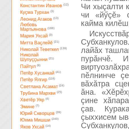
Чи хыçалти к
(12)
Константин Иванов
(3)
Куçма Турхан
чи «йӳçĕ» 
(13)
Леонид Агаков
кайма килĕш
Любовь
(186)
Мартьянова
Искусст
(3)
Мария Ухсай
Субханкулов
(21)
Митта Ваçлейĕ
лайăх ташла
(139)
Николай Теветкел
Николай
пурăнчĕ. 
(21)
Шупуççынни
виртуозлăх
(9)
Пайтул
(41)
Петĕр Хусанкай
пĕлнинче ç
(118)
Петĕр Ялгир
вăхăтра сц
(24)
Светлана Асамат
ăна. «Хĕрĕ
(25)
Трубина Мархви
çине хăпар
(4)
Хветĕр Уяр
(7)
Эмине
çав. Курак
(39)
Юрий Скворцов
çыххисем ывă
(240)
Юхма Мишши
Субханкул
(14)
Яков Ухсай