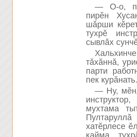
— О-о, п
пирĕн Хуса
шăрши кĕре
тухрĕ инст
сывлăх сунчĕ
Хальхинч
тăхăннă, ури
парти работ
пек курăнать
— Ну, мĕн
инструктор
мухтама ты
Пултаруллă
хатĕрлесе ĕл
кайма тухр