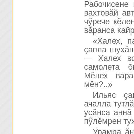
Рабочисене 
вахтовăй ав
чӳрече кĕле
вăранса кайр
«Халех, п
çапла шухăш
— Халех во
самолета б
Мĕнех вара
мĕн?..»
Ильяс çа
ачалла тутлă
усăнса аннă 
пӳлĕмрен тух
Урамра ăн