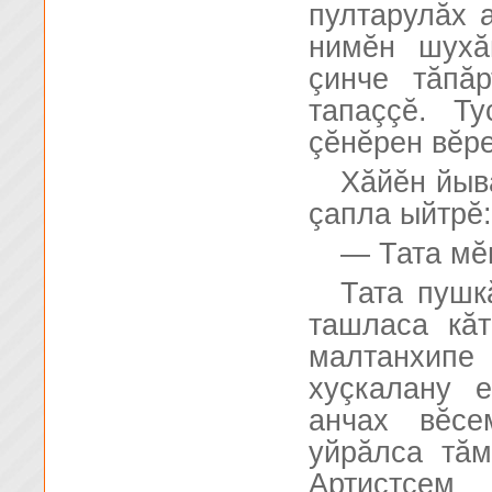
пултарулăх 
нимĕн шухă
çинче тăпă
тапаççĕ. Т
çĕнĕрен вĕр
Хăйĕн йыв
çапла ыйтрĕ:
— Тата мĕ
Тата пушк
ташласа кăт
малтанхип
хуçкалану 
анчах вĕсе
уйрăлса тăм
Артистсем