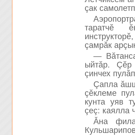
çак самолетп
Аэропорт
таратчĕ ĕ
инструктор
çамрăк арçы
— Вăтанса
ыйтăр. Çĕр
çинчех пулăп
Çапла ăшш
çĕклеме пул
кунта уяв т
çеç: каялла 
Ăна фила
Кульшарипо