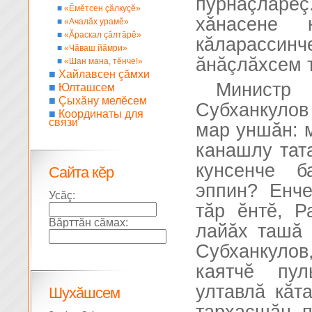
пурнăçларĕ
■
«Ĕмĕтсен çăлкуçĕ»
хăнасене 
■
«Ачалăх урамĕ»
■
«Ăраскал çăлтăрĕ»
кăларасси
■
«Чăваш йăмри»
ăнăçлăхсем т
■
«Шан мана, тĕнче!»
■
Хайлавсен çăмхи
Министр
■
Юлташсем
■
Çыхăну мелĕсем
Субханкулов
■
Координаты для
связи
мар уншăн: 
канашлу тата
кунсенче б
Сайта кĕр
эппин? Енче
Усăç:
тăр ĕнтĕ, Р
Вăрттăн сăмах:
лайăх ташă 
Субханкулов
каятчĕ пул
ултавлă кăта
Шухăшсем