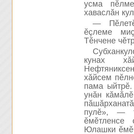
усма пĕлм
хаваслăн кул
— Пĕлетĕ
ĕçлеме миç
Тĕнчене чĕтр
Субханкул
кунах хă
Нефтяникс
хăйсем пĕлн
пама ыйтрĕ.
унăн кăмăлĕ
пăшăрханат
пулĕ», — т
ĕмĕтленсе ç
Юлашки ĕмĕч