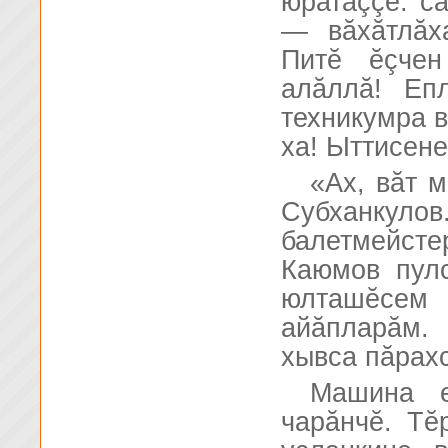
юратаççĕ: сă
— вăхăтлăха
Питĕ ĕçчен
алăллă! Еп
техникумра в
ха! Ыттисене
«Ах, вăт 
Субханкулов
балетмейст
Каюмов пулс
юлташĕсе
айăпларăм.
хывса пăрахс
Машина е
чарăнчĕ. Тĕ