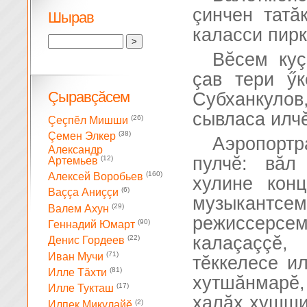
çинчен татă
Шырав
каласси пир
Вĕсем куç
çав тери ӳк
Çыравçăсем
Субханкуло
сывласа илчĕ
(26)
Çеçпĕл Мишши
(38)
Çемен Элкер
Аэропорт
Александр
пулчĕ: вăл
(12)
Артемьев
(160)
Алексей Воробьев
хулине конц
(6)
Ваççа Аниççи
музыкантсе
(29)
Валем Ахун
режиссерсем
(90)
Геннадий Юмарт
калаçаççĕ
(22)
Денис Гордеев
(71)
Иван Мучи
тĕккелесе и
(81)
Илле Тăхти
хутшăнмарĕ, 
(17)
Илле Тукташ
халăх хушшин
(2)
Илпек Микулайĕ