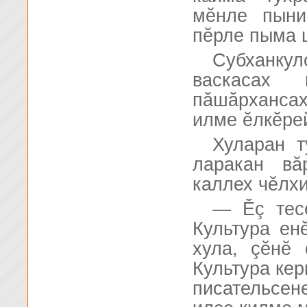
мĕнле пыни
пĕрле пыма 
Субханку
васкасах
пăшăрханса
илме ĕлкĕре
Хуларан т
ларакан вă
каллех чĕлхи
— Ĕç тесе
Культура ен
хула, çĕнĕ
Культура кер
писательсен