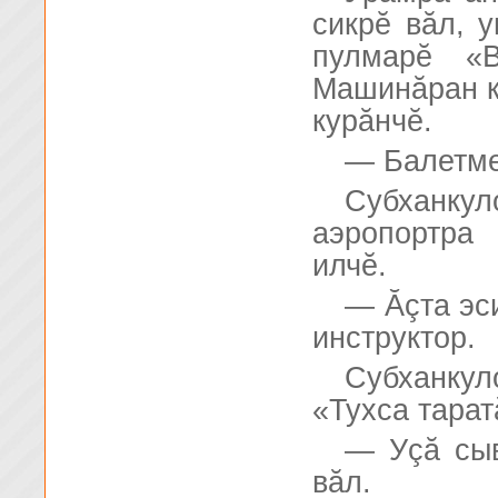
сикрĕ вăл, у
пулмарĕ «
Машинăран к
курăнчĕ.
— Балетме
Субханк
аэропортра
илчĕ.
— Ăçта эс
инструктор.
Субханку
«Тухса тарат
— Уçă сыв
вăл.