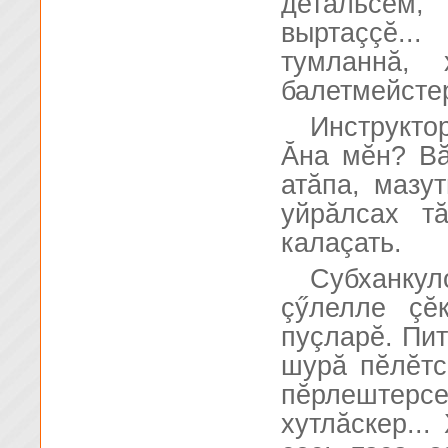
детальсем
выртаççĕ.
тумланнă, 
балетмейсте
Инструкто
Ăна мĕн? Вă
атăпа, мазу
уйрăлсах т
калаçать.
Субханкул
çӳлелле çĕ
пуçларĕ. Пит
шурă пĕлĕтс
пĕрлештерс
хутлăскер..