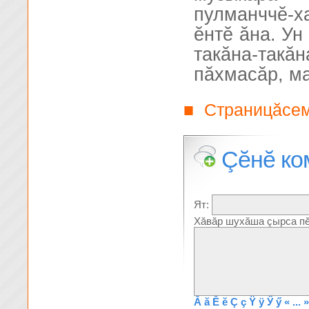
пулманччĕ-х
ĕнтĕ ăна. Ун
такăна-такă
пăхмасăр, ма
Страницăсе
■
Çĕнĕ ко
Ят:
Хăвăр шухăша çырса пĕ
Ă
ă
Ĕ
ĕ
Ç
ç
Ÿ
ÿ
Ӳ
ӳ
« ... »