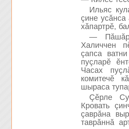
Ильяс кул
çине усăнса
хăпартрĕ, б
— Пăшăр
Халиччен п
çапса ватн
пуçларĕ ĕнт
Часах пуçл
комитечĕ кă
шыраса тупар
Çĕрле Су
Кровать çин
çаврăна вы
таврăннă ар