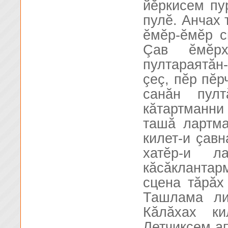
йĕркисем пу
пулĕ. Анчах 
ĕмĕр-ĕмĕр с
Çав ĕмĕрх
пултараятăн
çеç, пĕр пĕр
санăн пулт
кăтартманн
ташă лартма
килет-и çавн
хатĕр-и 
кăсăклантар
сцена тăрăх
Ташлама ли
Кăлăхах ки
Летчиксем ап