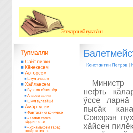
Электронлă вулавăш
Балетмейс
Тупмалли
■
Сайт пирки
Константин Петров
|
■
Кĕнекесем
■
Авторсем
■
Шкул ачисем
Министр 
■
Хайлавсем
нефть кăла
■
Вулама сĕнетпĕр
■
Ачасем валли
ӳссе ларнă
■
Шкул вулавăшĕ
■
Ăмăртусем
пысăк кан
■
Фантастика конкурсĕ
Союзран пух
■
«Халап хапха
тăрринче...»
хăйсен пилĕ
■
«Урхамахсем тăраç
тапăртатса...»