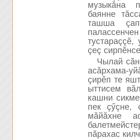
музыкăна 
баянне тăсс
ташша çап
палассенч
тустараççĕ,
çеç сирпĕнсе
Чылай сăн
асăрхама-уй
çирĕп те яшт
ыттисем вă
кашни сикме
пек çӳçне,
мăйăхне а
балетмейст
пăрахас килч