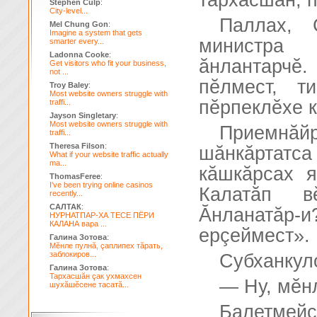
тархасшăн, п
Stephen Culp
:
City-level...
Паллах, 
Mel Chung Gon
:
Imagine a system that gets
министра
smarter every...
Ladonna Cooke
:
ăнлантарч
Get visitors who fit your business,
not ...
пĕлмест, т
Troy Baley
:
Most website owners struggle with
пĕрпеклĕхе к
traffi...
Jayson Singletary
:
Most website owners struggle with
Приемнă
traffi...
Theresa Filson
:
шăнкăртатса
What if your website traffic actually
ma...
кăшкăрсах я
ThomasFeree
:
I've been trying online casinos
Калатăп в
recently...
САЛТАК
:
Ăнланатăр
НУРНАТПАР-ХА ТЕСЕ ПЁРИ
КАЛАНА вара ...
ерçеймест».
Галина Зотова
:
Мĕнле пулнă, çаплипех тăрать,
заблокиров...
Субханкуло
Галина Зотова
:
Тархасшăн çак ухмахсен
— Ну, мĕн
шухăшĕсене тасатă...
Балетмейс