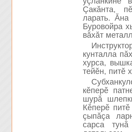
уçланкине в
Çакăнта, п
ларать. Ăна
Буровойра хы
вăхăт металл
Инструкт
кунталла пăх
хурса, вышк
тейĕн, питĕ 
Субханку
кĕперĕ патн
шурă шлепк
Кĕперĕ питĕ
çыпăçа лар
сарса тунă