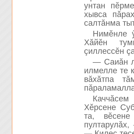
унтан пĕрм
хывса пăрах
салтăнма ты
Нимĕнле ӳ
Хăйĕн тум
çиллессĕн ç
— Саиăн л
илмелле те 
вăхăтпа тă
пăраламалла
Каччăсем
Хĕрсене Суб
та, вĕсен
пултарулăх,
— Килес тесе