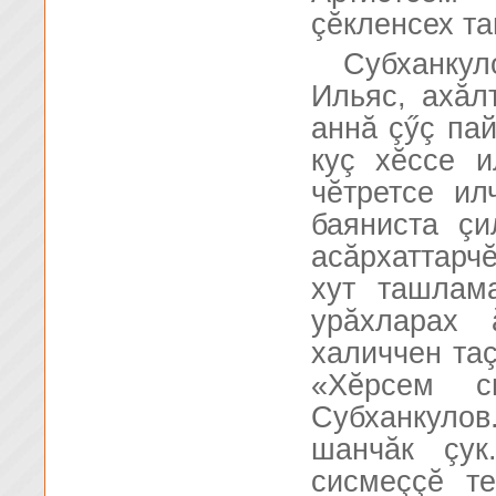
çĕкленсех та
Субханкул
Ильяс, ахăл
аннă çӳç па
куç хĕссе и
чĕтретсе ил
баяниста ç
асăрхаттарч
хут ташлам
урăхларах 
халиччен таç
«Хĕрсем с
Субханкулов
шанчăк çук
сисмеççĕ т