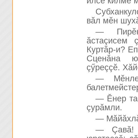
илсе килме м
Субханкул
вăл мĕн шух
— Пирĕн
ăстаçисем 
Куртăр-и? Еп
Сценăна ю
çӳреççĕ. Хăй
— Мĕнле
балетмейсте
— Ĕнер та
çурăмли.
— Мăйăхлă
— Çавă! 