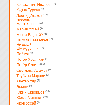
(12)
Константин Иванов
(3)
Куçма Турхан
(13)
Леонид Агаков
Любовь
(186)
Мартьянова
(3)
Мария Ухсай
(21)
Митта Ваçлейĕ
(139)
Николай Теветкел
Николай
(21)
Шупуççынни
(9)
Пайтул
(41)
Петĕр Хусанкай
(118)
Петĕр Ялгир
(24)
Светлана Асамат
(25)
Трубина Мархви
(4)
Хветĕр Уяр
(7)
Эмине
(39)
Юрий Скворцов
(240)
Юхма Мишши
(14)
Яков Ухсай