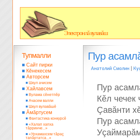
Электронлă вулавăш
Пур асамлă
Тупмалли
■
Сайт пирки
Анатолий Смолин
|
Ку
■
Кĕнекесем
■
Авторсем
■
Шкул ачисем
Пур асамл
■
Хайлавсем
■
Вулама сĕнетпĕр
Кĕл чечек 
■
Ачасем валли
■
Шкул вулавăшĕ
Çавăнти х
■
Ăмăртусем
■
Фантастика конкурсĕ
Пур асамл
■
«Халап хапха
тăрринче...»
Уçаймарăм
■
«Урхамахсем тăраç
тапăртатса...»