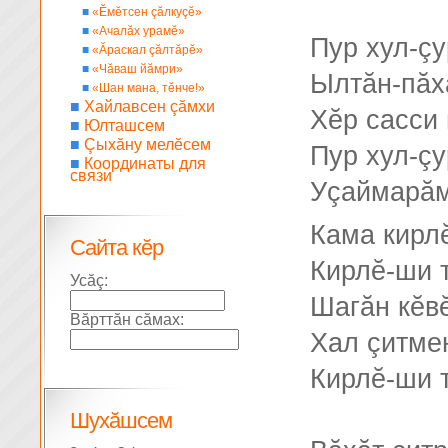
■
«Ĕмĕтсен çăлкуçĕ»
■
«Ачалăх урамĕ»
Пур хул-ç
■
«Ăраскал çăлтăрĕ»
■
«Чăваш йăмри»
Ылтăн-пăх
■
«Шан мана, тĕнче!»
■
Хайлавсен çăмхи
Хĕр сасси 
■
Юлташсем
■
Çыхăну мелĕсем
Пур хул-ç
■
Координаты для
связи
Уçаймарăм
Кама кирл
Сайта кĕр
Кирлĕ-ши 
Усăç:
Шагăн кĕвĕ
Вăрттăн сăмах:
Хал çитмен
Кирлĕ-ши 
Шухăшсем