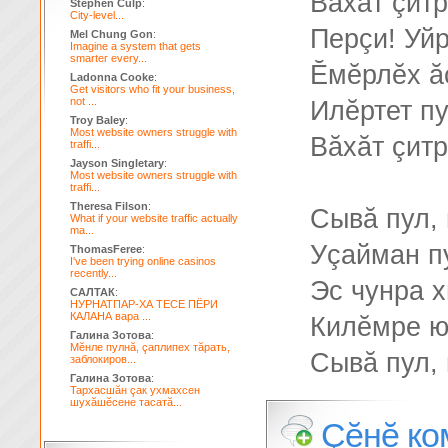
Вăхăт çитр
Stephen Culp
:
City-level...
Перçи! Уй
Mel Chung Gon
:
Imagine a system that gets
smarter every...
Ĕмĕрлĕх ă
Ladonna Cooke
:
Get visitors who fit your business,
not ...
Илĕртет п
Troy Baley
:
Most website owners struggle with
Вăхăт çитр
traffi...
Jayson Singletary
:
Most website owners struggle with
traffi...
Theresa Filson
:
Сывă пул, 
What if your website traffic actually
ma...
Уçайман пу
ThomasFeree
:
I've been trying online casinos
recently...
Эс чунра х
САЛТАК
:
НУРНАТПАР-ХА ТЕСЕ ПЁРИ
КАЛАНА вара ...
Килĕмре ю
Галина Зотова
:
Мĕнле пулнă, çаплипех тăрать,
Сывă пул, 
заблокиров...
Галина Зотова
:
Тархасшăн çак ухмахсен
шухăшĕсене тасатă...
Çĕнĕ ко