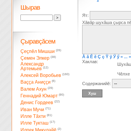
Шырав
Ят:
Хăвăр шухăша çырса пĕ
Çыравçăсем
(26)
Çеçпĕл Мишши
Ă
ă
Ĕ
ĕ
Ç
ç
Ÿ
ÿ
Ӳ
ӳ
« ... »
(38)
Çемен Элкер
Хаклав:
Александр
Шухă
(12)
Артемьев
Чĕлхе
(160)
Алексей Воробьев
(6)
Ваççа Аниççи
Содержанийĕ:
(29)
Валем Ахун
(90)
Геннадий Юмарт
(22)
Денис Гордеев
(71)
Иван Мучи
(81)
Илле Тăхти
(17)
Илле Тукташ
(2)
Илпек Микулайĕ