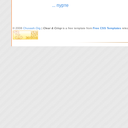
... пурте
© 2008
Chuvash.Org
|
Clear & Crisp
is a free template from
Free CSS Templates
rele