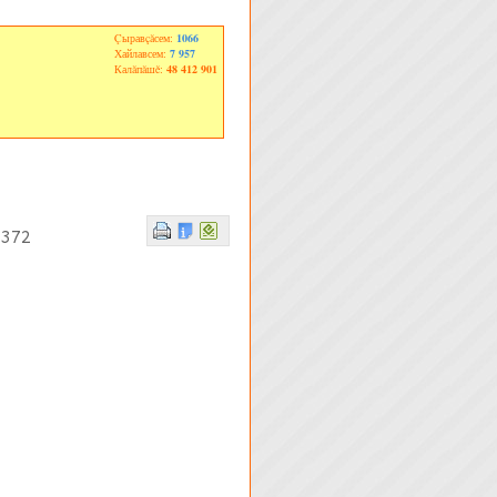
Çыравçăсем:
1066
Хайлавсем:
7 957
Калăпăшĕ:
48 412 901
 372