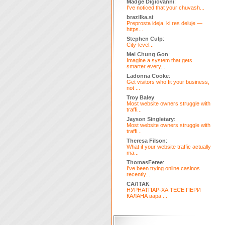
Madge Digiovanni
:
I've noticed that your chuvash...
brazilka.si
:
Preprosta ideja, ki res deluje —
https...
Stephen Culp
:
City-level...
Mel Chung Gon
:
Imagine a system that gets
smarter every...
Ladonna Cooke
:
Get visitors who fit your business,
not ...
Troy Baley
:
Most website owners struggle with
traffi...
Jayson Singletary
:
Most website owners struggle with
traffi...
Theresa Filson
:
What if your website traffic actually
ma...
ThomasFeree
:
I've been trying online casinos
recently...
САЛТАК
:
НУРНАТПАР-ХА ТЕСЕ ПЁРИ
КАЛАНА вара ...