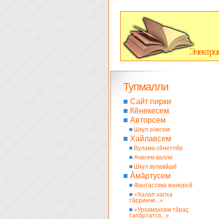
Электро
Тупмалли
■
Сайт пирки
■
Кĕнекесем
■
Авторсем
■
Шкул ачисем
■
Хайлавсем
■
Вулама сĕнетпĕр
■
Ачасем валли
■
Шкул вулавăшĕ
■
Ăмăртусем
■
Фантастика конкурсĕ
■
«Халап хапха
тăрринче...»
■
«Урхамахсем тăраç
тапăртатса...»