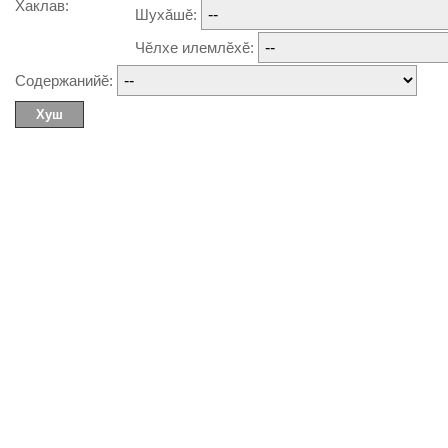
Хаклав:
Шухăшĕ:
Чĕлхе илемлĕхĕ:
Содержанийĕ: