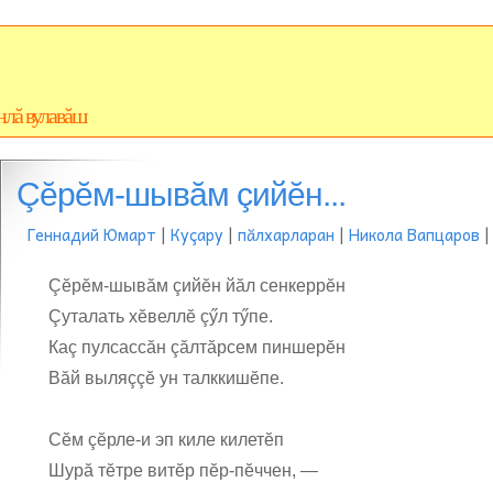
нлă вулавăш
Çĕрĕм-шывăм çийĕн...
Геннадий Юмарт
|
Куçару
|
пăлхарларан
|
Никола Вапцаров
|
Çĕрĕм-шывăм çийĕн йăл сенкеррĕн
Çуталать хĕвеллĕ çӳл тӳпе.
Каç пулсассăн çăлтăрсем пиншерĕн
Вăй выляççĕ ун талккишĕпе.
Сĕм çĕрле-и эп киле килетĕп
Шурă тĕтре витĕр пĕр-пĕччен, —