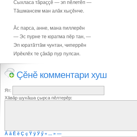
Сыхласа тăраççĕ — эп пĕлетĕп —
Тăшмансем ман алăк хыçĕнче.
Ăс парса, анне, мана пиллерĕн
— Эс пурне те юратма пĕр тан, —
Эп юратăттăм чунтан, чиперрĕн
Ирĕклĕх те çăкăр пур пулсан.
Çĕнĕ комментари хуш
Ят:
Хăвăр шухăша çырса пĕлтерĕр:
Ă
ă
Ĕ
ĕ
Ç
ç
Ÿ
ÿ
Ӳ
ӳ
« ... »
—