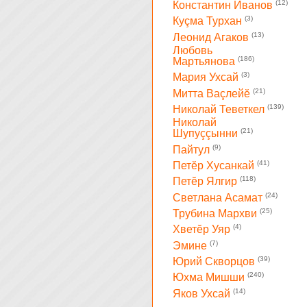
(12)
Константин Иванов
(3)
Куçма Турхан
(13)
Леонид Агаков
Любовь
(186)
Мартьянова
(3)
Мария Ухсай
(21)
Митта Ваçлейĕ
(139)
Николай Теветкел
Николай
(21)
Шупуççынни
(9)
Пайтул
(41)
Петĕр Хусанкай
(118)
Петĕр Ялгир
(24)
Светлана Асамат
(25)
Трубина Мархви
(4)
Хветĕр Уяр
(7)
Эмине
(39)
Юрий Скворцов
(240)
Юхма Мишши
(14)
Яков Ухсай