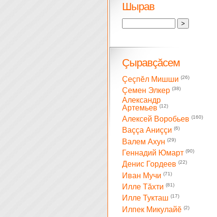
Шырав
Çыравçăсем
(26)
Çеçпĕл Мишши
(38)
Çемен Элкер
Александр
(12)
Артемьев
(160)
Алексей Воробьев
(6)
Ваççа Аниççи
(29)
Валем Ахун
(90)
Геннадий Юмарт
(22)
Денис Гордеев
(71)
Иван Мучи
(81)
Илле Тăхти
(17)
Илле Тукташ
(2)
Илпек Микулайĕ