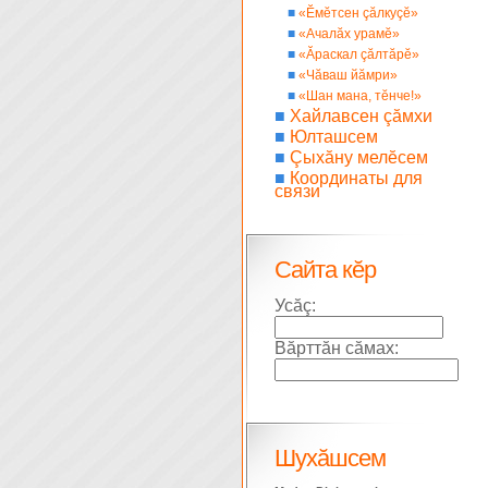
■
«Ĕмĕтсен çăлкуçĕ»
■
«Ачалăх урамĕ»
■
«Ăраскал çăлтăрĕ»
■
«Чăваш йăмри»
■
«Шан мана, тĕнче!»
■
Хайлавсен çăмхи
■
Юлташсем
■
Çыхăну мелĕсем
■
Координаты для
связи
Сайта кĕр
Усăç:
Вăрттăн сăмах:
Шухăшсем