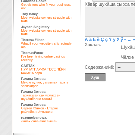
Ladonna Cooke
:
Хăвăр шухăша çырса пĕ
Get visitors who fit your business,
not ...
Troy Baley
:
Most website owners struggle with
traffi...
Jayson Singletary
:
Most website owners struggle with
traffi...
Ă
ă
Ĕ
ĕ
Ç
ç
Ÿ
ÿ
Ӳ
ӳ
« ... »
Theresa Filson
:
What if your website traffic actually
Хаклав:
Шухă
ma...
ThomasFeree
:
I've been trying online casinos
Чĕлхе
recently...
САЛТАК
:
Содержанийĕ:
НУРНАТПАР-ХА ТЕСЕ ПЁРИ
КАЛАНА вара ...
Галина Зотова
:
Мĕнле пулнă, çаплипех тăрать,
заблокиров...
Галина Зотова
:
Тархасшăн çак ухмахсен
шухăшĕсене тасатă...
Галина Зотова
:
Сергей Юшков - Етĕрне
районĕнчи Атликаси...
rozemelyanowa
:
Лайăх сăвă ачасемшĕн...