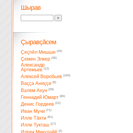
Шырав
Çыравçăсем
(26)
Çеçпĕл Мишши
(38)
Çемен Элкер
Александр
(12)
Артемьев
(160)
Алексей Воробьев
(6)
Ваççа Аниççи
(29)
Валем Ахун
(90)
Геннадий Юмарт
(22)
Денис Гордеев
(71)
Иван Мучи
(81)
Илле Тăхти
(17)
Илле Тукташ
(2)
Илпек Микулайĕ