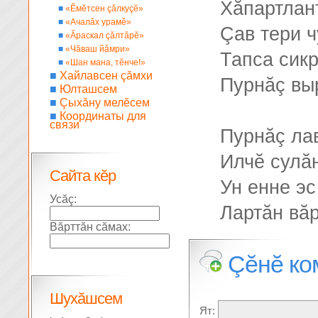
Хăпартлан
■
«Ĕмĕтсен çăлкуçĕ»
■
«Ачалăх урамĕ»
Çав тери ч
■
«Ăраскал çăлтăрĕ»
■
«Чăваш йăмри»
Тапса сик
■
«Шан мана, тĕнче!»
■
Хайлавсен çăмхи
Пурнăç вы
■
Юлташсем
■
Çыхăну мелĕсем
■
Координаты для
связи
Пурнăç ла
Илчĕ сулă
Сайта кĕр
Ун енне эс
Усăç:
Лартăн вăр
Вăрттăн сăмах:
Çĕнĕ ко
Шухăшсем
Ят: