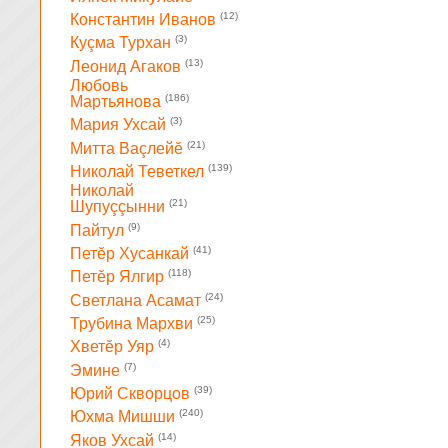
(12)
Константин Иванов
(3)
Куçма Турхан
(13)
Леонид Агаков
Любовь
(186)
Мартьянова
(3)
Мария Ухсай
(21)
Митта Ваçлейĕ
(139)
Николай Теветкел
Николай
(21)
Шупуççынни
(9)
Пайтул
(41)
Петĕр Хусанкай
(118)
Петĕр Ялгир
(24)
Светлана Асамат
(25)
Трубина Мархви
(4)
Хветĕр Уяр
(7)
Эмине
(39)
Юрий Скворцов
(240)
Юхма Мишши
(14)
Яков Ухсай