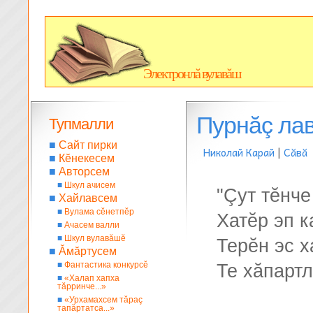
Электронлă вулавăш
Пурнăç ла
Тупмалли
■
Сайт пирки
Николай Карай
|
Сăвă
■
Кĕнекесем
■
Авторсем
■
Шкул ачисем
"Çут тĕнче
■
Хайлавсем
■
Вулама сĕнетпĕр
Хатĕр эп 
■
Ачасем валли
■
Шкул вулавăшĕ
Терĕн эс х
■
Ăмăртусем
■
Фантастика конкурсĕ
Те хăпарт
■
«Халап хапха
тăрринче...»
■
«Урхамахсем тăраç
тапăртатса...»