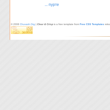
... пурте
© 2008
Chuvash.Org
|
Clear & Crisp
is a free template from
Free CSS Templates
rele