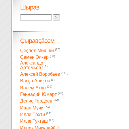
Шырав
Çыравçăсем
(26)
Çеçпĕл Мишши
(38)
Çемен Элкер
Александр
(12)
Артемьев
(160)
Алексей Воробьев
(6)
Ваççа Аниççи
(29)
Валем Ахун
(90)
Геннадий Юмарт
(22)
Денис Гордеев
(71)
Иван Мучи
(81)
Илле Тăхти
(17)
Илле Тукташ
(2)
Илпек Микулайĕ