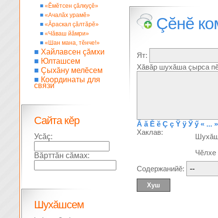
■
«Ĕмĕтсен çăлкуçĕ»
■
«Ачалăх урамĕ»
Çĕнĕ ко
■
«Ăраскал çăлтăрĕ»
■
«Чăваш йăмри»
■
«Шан мана, тĕнче!»
■
Хайлавсен çăмхи
Ят:
■
Юлташсем
Хăвăр шухăша çырса пĕ
■
Çыхăну мелĕсем
■
Координаты для
связи
Сайта кĕр
Ă
ă
Ĕ
ĕ
Ç
ç
Ÿ
ÿ
Ӳ
ӳ
« ... »
Хаклав:
Усăç:
Шухă
Чĕлхе
Вăрттăн сăмах:
Содержанийĕ:
Шухăшсем