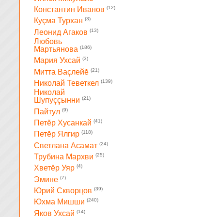
(12)
Константин Иванов
(3)
Куçма Турхан
(13)
Леонид Агаков
Любовь
(186)
Мартьянова
(3)
Мария Ухсай
(21)
Митта Ваçлейĕ
(139)
Николай Теветкел
Николай
(21)
Шупуççынни
(9)
Пайтул
(41)
Петĕр Хусанкай
(118)
Петĕр Ялгир
(24)
Светлана Асамат
(25)
Трубина Мархви
(4)
Хветĕр Уяр
(7)
Эмине
(39)
Юрий Скворцов
(240)
Юхма Мишши
(14)
Яков Ухсай