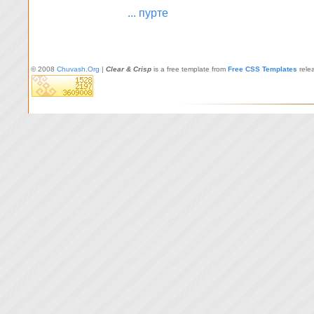
... пурте
© 2008
Chuvash.Org
|
Clear & Crisp
is a free template from
Free CSS Templates
rele