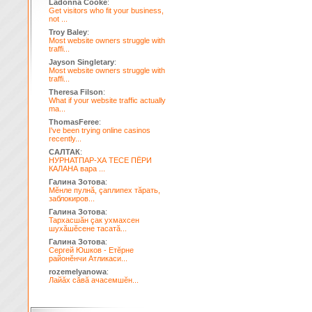
Ladonna Cooke
:
Get visitors who fit your business,
not ...
Troy Baley
:
Most website owners struggle with
traffi...
Jayson Singletary
:
Most website owners struggle with
traffi...
Theresa Filson
:
What if your website traffic actually
ma...
ThomasFeree
:
I've been trying online casinos
recently...
САЛТАК
:
НУРНАТПАР-ХА ТЕСЕ ПЁРИ
КАЛАНА вара ...
Галина Зотова
:
Мĕнле пулнă, çаплипех тăрать,
заблокиров...
Галина Зотова
:
Тархасшăн çак ухмахсен
шухăшĕсене тасатă...
Галина Зотова
:
Сергей Юшков - Етĕрне
районĕнчи Атликаси...
rozemelyanowa
:
Лайăх сăвă ачасемшĕн...