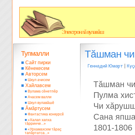
Электронлă вулавăш
Тăшман чи 
Тупмалли
■
Сайт пирки
Геннадий Юмарт
|
Куç
■
Кĕнекесем
■
Авторсем
■
Шкул ачисем
Тăшман чи 
■
Хайлавсем
■
Вулама сĕнетпĕр
Пулма хист
■
Ачасем валли
■
Шкул вулавăшĕ
Чи хăрушш
■
Ăмăртусем
■
Фантастика конкурсĕ
Сана япша
■
«Халап хапха
тăрринче...»
1801-1806
■
«Урхамахсем тăраç
тапăртатса...»