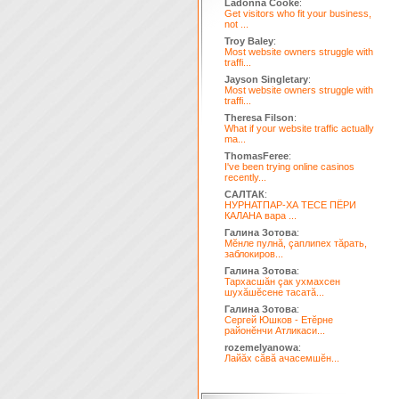
Ladonna Cooke
:
Get visitors who fit your business,
not ...
Troy Baley
:
Most website owners struggle with
traffi...
Jayson Singletary
:
Most website owners struggle with
traffi...
Theresa Filson
:
What if your website traffic actually
ma...
ThomasFeree
:
I've been trying online casinos
recently...
САЛТАК
:
НУРНАТПАР-ХА ТЕСЕ ПЁРИ
КАЛАНА вара ...
Галина Зотова
:
Мĕнле пулнă, çаплипех тăрать,
заблокиров...
Галина Зотова
:
Тархасшăн çак ухмахсен
шухăшĕсене тасатă...
Галина Зотова
:
Сергей Юшков - Етĕрне
районĕнчи Атликаси...
rozemelyanowa
:
Лайăх сăвă ачасемшĕн...