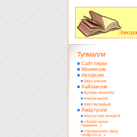
Электро
Тупмалли
■
Сайт пирки
■
Кĕнекесем
■
Авторсем
■
Шкул ачисем
■
Хайлавсем
■
Вулама сĕнетпĕр
■
Ачасем валли
■
Шкул вулавăшĕ
■
Ăмăртусем
■
Фантастика конкурсĕ
■
«Халап хапха
тăрринче...»
■
«Урхамахсем тăраç
тапăртатса...»