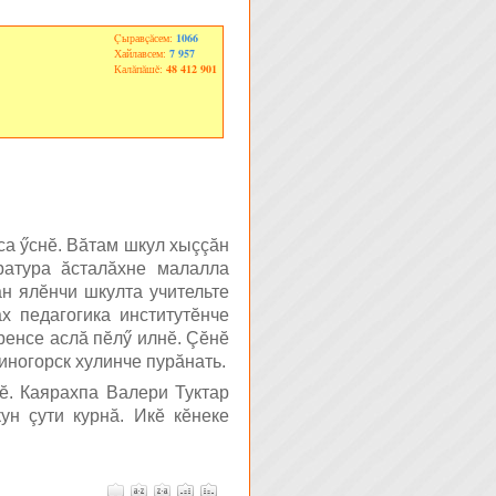
Çыравçăсем:
1066
Хайлавсем:
7 957
Калăпăшĕ:
48 412 901
са ӳснĕ. Вăтам шкул хыççăн
ратура ăсталăхне малалла
н ялĕнчи шкулта учительте
 педагогика институтĕнче
ренсе аслă пĕлӳ илнĕ. Çĕнĕ
иногорск хулинче пурăнать.
ĕ. Каярахпа Валери Туктар
н çути курнă. Икĕ кĕнеке