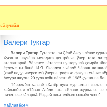
нлă вулавăш
Валери Туктар
Валери Туктар
Тутарстанри Çĕнĕ Аксу ялĕнче çурал
Хусанта наукăпа методика центрĕнче ӳнер тата лите
аталантарнă. Вĕренсе пĕтерсен пултаруллă çамрăк тăва
ĕçлеме тытăннă. И.Я. Яковлев ячĕллĕ Чăваш патшалăх
(халĕ педуниверситет) ӳнерпе графика факультетĕнче вĕ
Аксури шкулта 20 çула яхăн вĕрентнĕ. 1985 çултанпа Лен
Пĕрремĕш калавĕ «Хатĕр пул» журналта пичетленн
хайлавĕсем «Тăван Атăл» тата «Ялав» журналсенче ку
пичетлесе кăларнă. Раççей писателĕсен союзĕн членĕ.
Хайлавĕсем