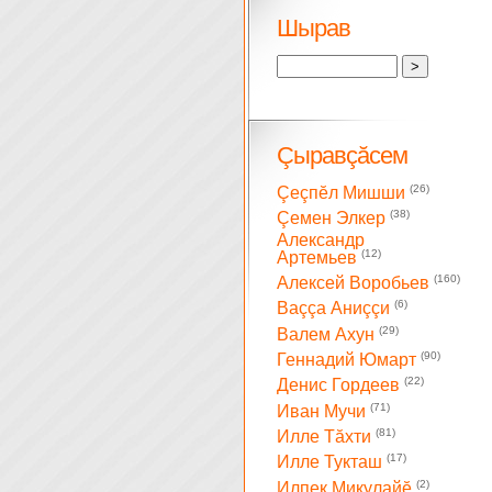
Шырав
Çыравçăсем
(26)
Çеçпĕл Мишши
(38)
Çемен Элкер
Александр
(12)
Артемьев
(160)
Алексей Воробьев
(6)
Ваççа Аниççи
(29)
Валем Ахун
(90)
Геннадий Юмарт
(22)
Денис Гордеев
(71)
Иван Мучи
(81)
Илле Тăхти
(17)
Илле Тукташ
(2)
Илпек Микулайĕ