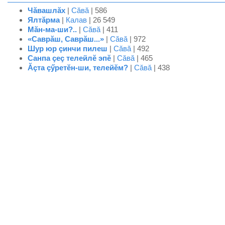
Чăвашлăх
|
Сăвă
| 586
Ялтăрма
|
Калав
| 26 549
Мăн-ма-ши?..
|
Сăвă
| 411
«Саврăш, Саврăш...»
|
Сăвă
| 972
Шур юр çинчи пилеш
|
Сăвă
| 492
Санпа çеç телейлĕ эпĕ
|
Сăвă
| 465
Ăçта çӳретĕн-ши, телейĕм?
|
Сăвă
| 438