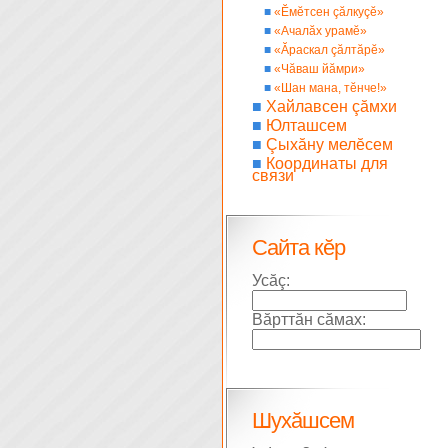
■
«Ĕмĕтсен çăлкуçĕ»
■
«Ачалăх урамĕ»
■
«Ăраскал çăлтăрĕ»
■
«Чăваш йăмри»
■
«Шан мана, тĕнче!»
■
Хайлавсен çăмхи
■
Юлташсем
■
Çыхăну мелĕсем
■
Координаты для
связи
Сайта кĕр
Усăç:
Вăрттăн сăмах:
Шухăшсем