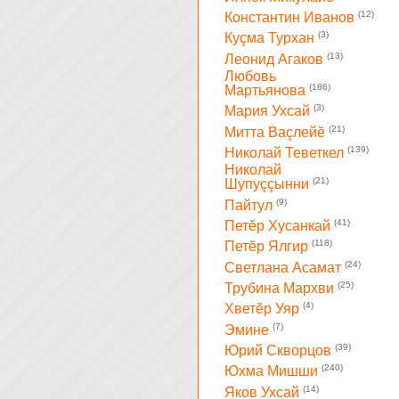
(12)
Константин Иванов
(3)
Куçма Турхан
(13)
Леонид Агаков
Любовь
(186)
Мартьянова
(3)
Мария Ухсай
(21)
Митта Ваçлейĕ
(139)
Николай Теветкел
Николай
(21)
Шупуççынни
(9)
Пайтул
(41)
Петĕр Хусанкай
(118)
Петĕр Ялгир
(24)
Светлана Асамат
(25)
Трубина Мархви
(4)
Хветĕр Уяр
(7)
Эмине
(39)
Юрий Скворцов
(240)
Юхма Мишши
(14)
Яков Ухсай