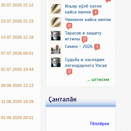
25.07.2026 21:12
Изьяр кӳлӗ патне
кайса килни
4
Чикмене кайса килни
23.07.2026 21:23
11
Тарасов в защиту
14.07.2026 12:18
истины
17
Симек - 2026
3
07.07.2026 09:01
Судьба и наследие
легендарного Ухсая
02.07.2026 19:44
17
... ыттисем
28.06.2026 12:13
Ҫанталӑк
11.06.2026 19:29
01.06.2026 20:01
Тӗплӗрех