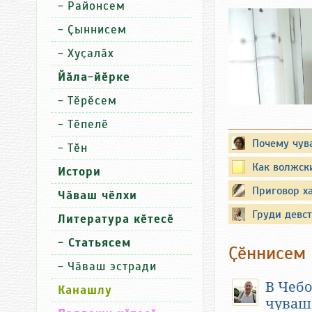
-
Районсем
-
Ҫыннисем
-
Хуҫалӑх
Йӑла-йӗрке
-
Тӗрӗсем
-
Тӗпелӗ
Почему чув
-
Тӗн
Как волжски
Истори
Приговор х
Чӑваш чӗлхи
Груди девст
Литература кӗтесӗ
Вместо пр
- Статьясем
Ҫӗннисем
Существуют 
-
Чӑваш эстради
известных по
В Чеб
Канашлу
воспоминани
чуваш