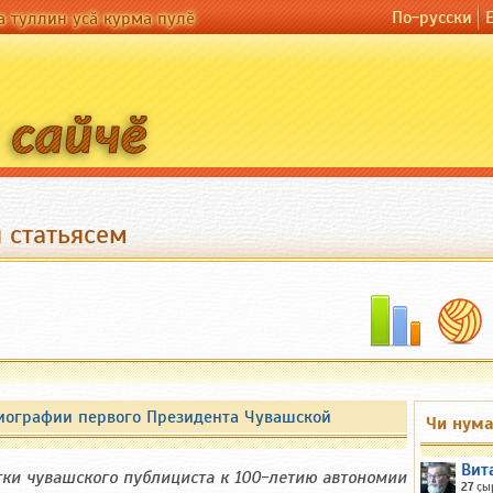
По-русски
а туллин усӑ курма пулӗ
 статьясем
иографии первого Президента Чувашской
Чи нум
Вит
тки чувашского публициста к 100-летию автономии
27
ҫы