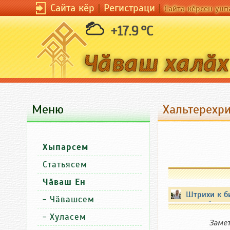
Сайта кӗр
|
Регистраци
|
Сайта кӗрсен унп
+17.9 °C
Меню
Хальтерехри
Хыпарсем
Статьясем
Чӑваш Ен
Штрихи к б
-
Чӑвашсем
Республики
-
Хуласем
Заме