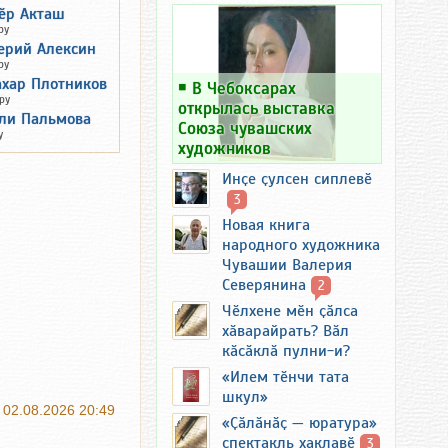
ӗр Акташ
ру
ерий Алексин
ру
ахар Плотников
￭
В Чебоксарах
ру
открылась выставка
ли Пальмова
Союза чувашских
у
художников
Инҫе ҫулсен сиплевӗ
3
Новая книга
народного художника
Чувашии Валерия
Северянина
2
Чӗлхене мӗн ҫӑлса
хӑварайрать? Вӑл
кӑсӑклӑ пулни-и?
«Илем тӗнчи тата
шкул»
02.08.2026 20:49
«Ҫӑлӑнӑҫ — юратура»
спектакль хаклавӗ
3