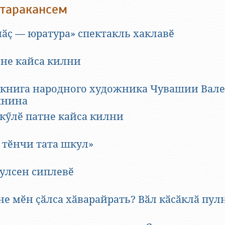
одолевать Федорову. Так закалялись его силы и
таракансем
 этом говорится в книге краеведов Енцовых из
ска.
нӑҫ — юратура» спектакль хаклавӗ
не кайса килни
 книга народного художника Чувашии Вал
янина
 кӳлӗ патне кайса килни
 тӗнчи тата шкул»
ҫулсен сиплевӗ
е мӗн ҫӑлса хӑварайрать? Вӑл кӑсӑклӑ пул
ров прилежно. Тогда же в школе в нем