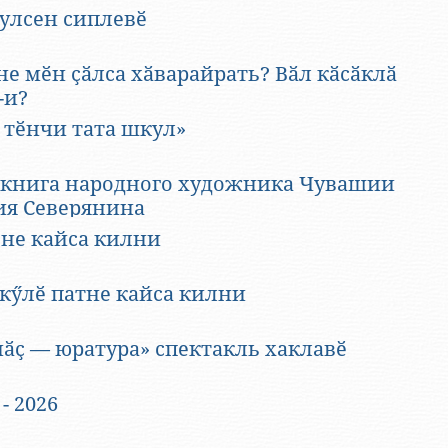
ия и обстоятельства из их жизни объять
ҫулсен сиплевӗ
Между тем, иногда самое интересное остаётся
общественности, «за кадром». Автор этих заметок
журналист, публицист, историк Тимӗр Акташ,
е мӗн ҫӑлса хӑварайрать? Вӑл кӑсӑклӑ
 Президента Чувашской Республики Николая
-и?
пытался изложить некоторые малоизвестные
 тӗнчи тата шкул»
трету политика.
 малой Родине Николая Федорова — Чувашском
 книга народного художника Чувашии
е и становлении политика российского масштаба.
ия Северянина
фии политика
не кайса килни
олай Васильевич родился 9 мая 1958 года в
ино (Чучукасси) Мариинско-Посадского района
 кӳлӗ патне кайса килни
ССР в семье ветерана Великой Отечественной
я Федорова. (Позже эту местность перевели в
й район.) У Николая имеются младший брат и три
нӑҫ — юратура» спектакль хаклавӗ
 Федорова был купцом, «владел шерстобойкой,
- 2026
ницей и магазином», раскулачен в 1929 году.