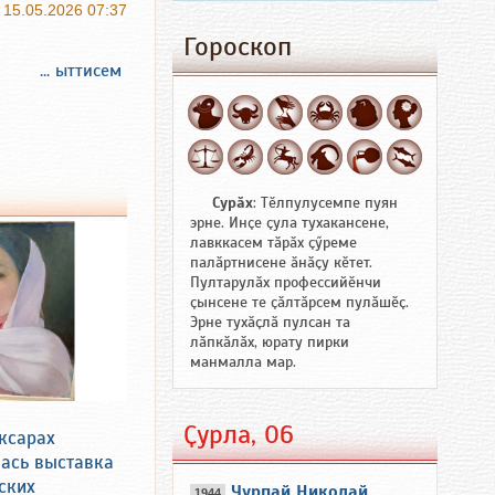
15.05.2026 07:37
Гороскоп
... ыттисем
Сурӑх
: Тӗлпулусемпе пуян
эрне. Инҫе ҫула тухакансене,
лавккасем тӑрӑх ҫӳреме
палӑртнисене ӑнӑҫу кӗтет.
Пултарулӑх профессийӗнчи
ҫынсене те ҫӑлтӑрсем пулӑшӗҫ.
Эрне тухӑҫлӑ пулсан та
лӑпкӑлӑх, юрату пирки
манмалла мар.
Ҫурла, 06
ксарах
ась выставка
ских
Чурпай Николай
1944