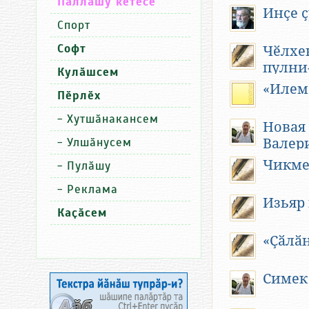
Паллашу кӗтесӗ
Но все событ
Инҫе 
невозможно. 
Спорт
неизвестным 
— чувашский 
Софт
Чӗлхен
современник
пулни
Кулӑшсем
Федорова по
«Илем
штрихи к пор
Пӗрлӗх
Речь идёт о
-
Хутшӑнакансем
Новая
крае, детств
-
Улшӑнусем
Валер
Из биогра
Чикме
-
Пулӑшу
Федоров Ник
-
Реклама
деревне Чед
Изьяр
Чувашской А
Каҫӑсем
войны Васили
Чебоксарски
«Ҫӑлӑ
сестры.
Дед Николая
Симек 
водяной мель