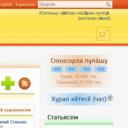
English
Esperanto
Юлташу хӑвӑнтан лайӑхрах пултӑр.
[
ваттисен сӑмахӗ
]
Спонсорла пулӑшу
+100
+200
+300
+500
Пухнӑ: 22 000 тен.
Тӑкакланӑ: 27 420 тен.
Хурал кӗтесӗ (чат)
0
ай ҫыракансем
Статьясем
алий Станьял
ру