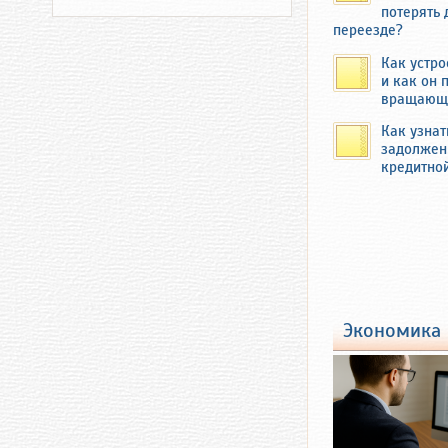
потерять 
переезде?
Как устро
и как он 
вращающ
Как узнат
задолжен
В 2019 году 
кредитно
усадьбу Федо
семья выращ
продажу на б
Продукцию в
речкой Кукш
экономика