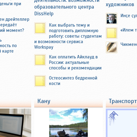
деятельности: возможности
деньги при
художников
образовательного центра
DissHelp
Инҫе ҫу
ен дрейтеллер
передаёт
Как выбрать тему и
«Илем т
ий момент?
подготовить дипломную
работу: советы студентам
ь
и возможности сервиса
Чикмен
ность по
Workspay
автор этих строк побывал там и осмотрел бывшую
й карте
ровых с большим огородом около 40 соток. Там
Как оплатить Айклауд в
ивала картофель и ранние зелень и овощи на
России: актуальные
азаре в Чебоксарах и Новочебоксарске.
способы и рекомендации
ывозили на мотоцикле с коляской через мост над
Остеосинтез бедренной
ум.
кости
кану
транспорт