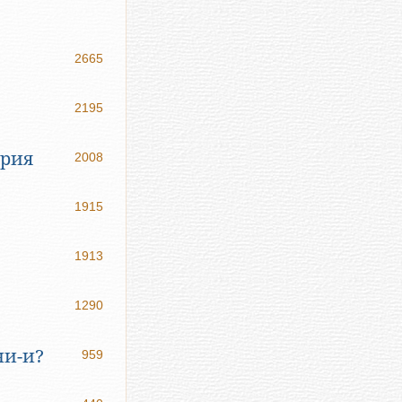
2665
2195
ерия
2008
1915
1913
1290
ни-и?
959