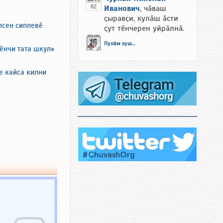
82
Иванович
, чӑваш
ҫыравҫи, кулӑш ӑсти
лсен сиплевӗ
ҫут тӗнчерен уйрӑлнӑ.
Пулӑм хуш...
ӗнчи тата шкул»
е кайса килни