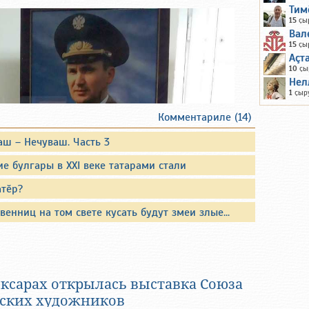
Тим
15
ҫы
Вал
15
ҫы
Аçт
10
ҫы
Нел
1
ҫыр
Комментариле (14)
аш – Нечуваш. Часть 3
е булгары в XXI веке татарами стали
атӗр?
венниц на том свете кусать будут змеи злые...
едисловия
официальные опубликованные биографии
литиков. Они также публикуют свои
оксарах открылась выставка Союза
я.
ских художников