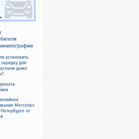
у
бители
винилографию
и установить
 зарядку для
частном доме:
я?
проката
биля
антийное
ивание Mercedes
-Петербурге от
ов